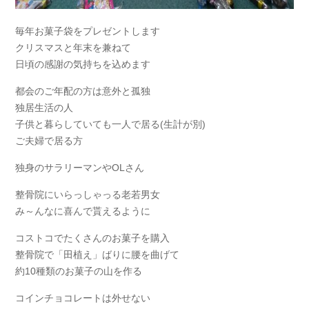
毎年お菓子袋をプレゼントします
クリスマスと年末を兼ねて
日頃の感謝の気持ちを込めます
都会のご年配の方は意外と孤独
独居生活の人
子供と暮らしていても一人で居る(生計が別)
ご夫婦で居る方
独身のサラリーマンやOLさん
整骨院にいらっしゃっる老若男女
み～んなに喜んで貰えるように
コストコでたくさんのお菓子を購入
整骨院で「田植え」ばりに腰を曲げて
約10種類のお菓子の山を作る
コインチョコレートは外せない