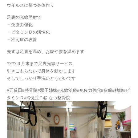
ウイルスに勝つ身体作り
足裏の光線照射で
・免疫力強化
・ビタミンＤの活性化
・冷え症の改善
先ずは足裏を温め、お腹や腰を温めます
????３月末まで足裏光線サービス
引きこもらないで身体を動かします
そしてしっかり手洗いとうがいです
#五反田#整骨院#双子姉妹#光線治療#免疫力強化#皮膚#粘膜#ビ
タミンＤ#冷え症# @ なつ整骨院