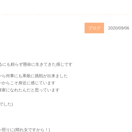
ブログ
2020/09/06
るにも頼らず懸命に生きてきた感じです
から何事にも果敢に挑戦が出来ました
いからこそ身近に感じています
療家になれたんだと思っています
でした)
、
照りに(晴れ女ですから！)