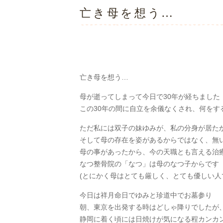
亡き母を想う…
亡き母を想う…
母が逝ってしまって今日で30年が経ちました
この30年の間に自立を余儀なくされ、何をす
ただ私には双子の妹ゆみが、私の分身が居た
そして母の存在を姿があるからではなく、無
母の事があったから、今の天職とも言える治
なつ整骨院の「なつ」は母のなつ子からです
(とにかく母はとても厳しく、とても優しい人
今日は祥月命日でゆみと珍道中でお墓参り
朝、東京を出発する時はどしゃ降りでしたが
静岡に着く頃には日焼けが気になる程カンカン