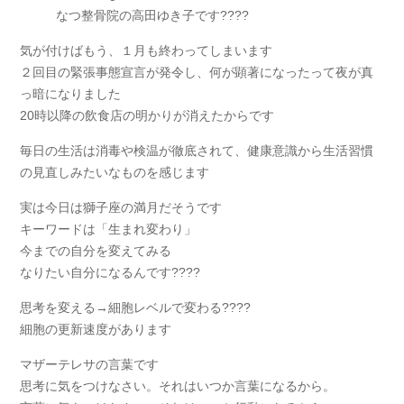
なつ整骨院の高田ゆき子です????
気が付けばもう、１月も終わってしまいます
２回目の緊張事態宣言が発令し、何が顕著になったって夜が真
っ暗になりました
20時以降の飲食店の明かりが消えたからです
毎日の生活は消毒や検温が徹底されて、健康意識から生活習慣
の見直しみたいなものを感じます
実は今日は獅子座の満月だそうです
キーワードは「生まれ変わり」
今までの自分を変えてみる
なりたい自分になるんです????
思考を変える→細胞レベルで変わる????
細胞の更新速度があります
マザーテレサの言葉です
思考に気をつけなさい。それはいつか言葉になるから。