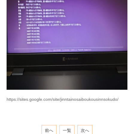
https://sites.google.com/site/jinntainosaiboukousinnsokudo/
前へ
一覧
次へ