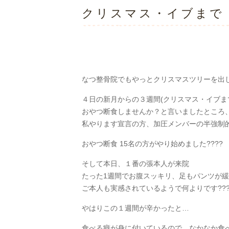
クリスマス・イブまで
なつ整骨院でもやっとクリスマスツリーを出
４日の新月からの３週間(クリスマス・イブまで
おやつ断食しませんか？と言いましたところ
私やります宣言の方、加圧メンバーの半強制
おやつ断食 15名の方がやり始めました????
そして本日、１番の張本人が来院
たった1週間でお腹スッキリ、足もパンツが緩み
ご本人も実感されているようで何よりです???
やはりこの１週間が辛かったと…
食べる癖が身に付いているので、なかなか食べ