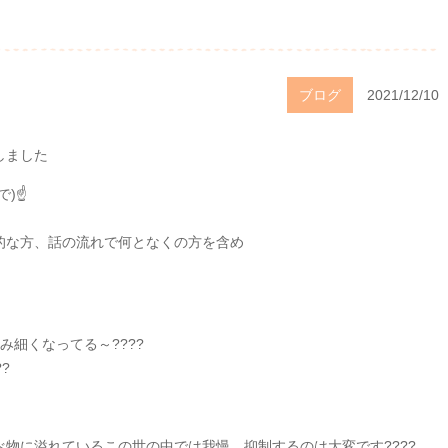
ブログ
2021/12/10
しました
)☝️
、
的な方、話の流れで何となくの方を含め
細くなってる～????
?
物に溢れているこの世の中では我慢、抑制するのは大変です????