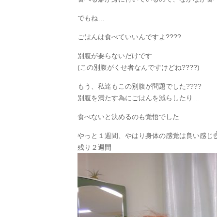
でもね…
ごはんは食べていいんですよ????
別腹が要らないだけです
(この別腹がくせ者なんですけどね????)
もう、私達もこの別腹が問題でした????
別腹を満たす為にごはんを減らしたり…
食べない
と決めるのも覚悟でした
やっと１週間、やはり身体の感覚は良い感じ☝
残り２週間