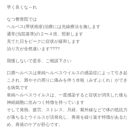
早く良くな～れ
なつ整骨院では
ヘルペス(帯状疱疹)治療には光線療法を施します
通常(当院基準)の２〜４倍、照射します
充てた日をピークに症状が緩和します
治り方が全然違います????
我慢しないで是非、ご相談下さい
口唇ヘルペスは単純ヘルペスウイルスの感染症によって引き起
こされ、唇やその周りに痛みを伴う水疱（みずぶくれ）ができ
る病気です
単純ヘルペスウイルスは、一度感染すると症状が消失した後も
神経細胞に住みつく特徴を持っています
そして発熱、疲労、ストレス、月経、紫外線などで体の抵抗力
が落ちるとウイルスが活発化し、再発を繰り返す特徴があるた
め、再発のケアが肝心です。