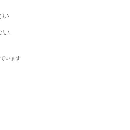
ない
ない
ています