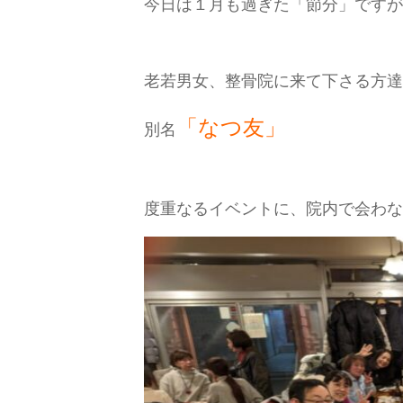
今日は１月も過ぎた「節分」ですが
老若男女、整骨院に来て下さる方達
「なつ友」
別名
度重なるイベントに、院内で会わな