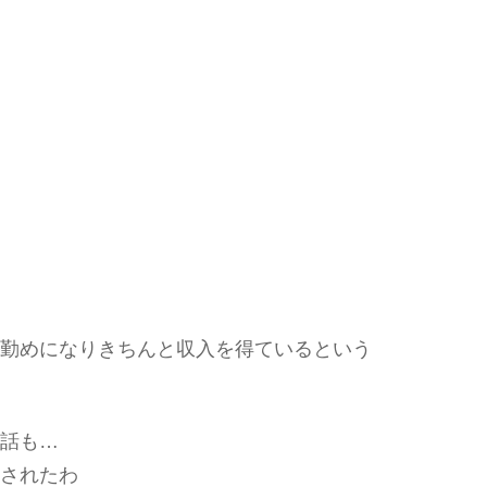
勤めになり
きちんと収入を得ているという
話も…
されたわ