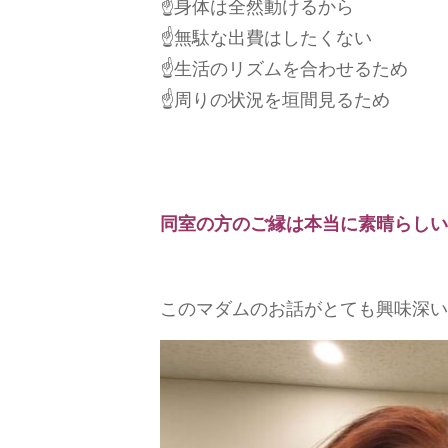
☝️身体は全然動けるから
☝️無駄な出費はしたくない
☝️生活のリズムを合わせるため
☝️周りの状況を垣間見るため
同室の方のご縁は本当に素晴らしい
このマダムのお話がとても興味深い