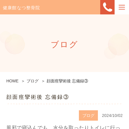
健康館なつ整骨院
ブログ
HOME
ブログ
顔面痙攣術後 忘備録③
顔面痙攣術後 忘備録③
ブログ
2024/10/02
風邪で寝込んでも、水分を取ったりトイレに行っ