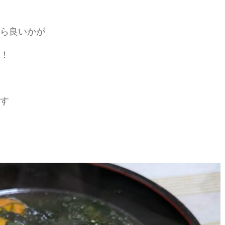
ら良いかが
！
す