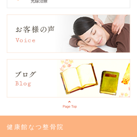
光線治療
Page Top
健康館なつ整骨院