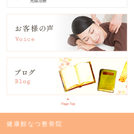
光線治療
Page Top
健康館なつ整骨院