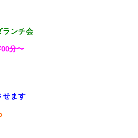
ダランチ会
時00分〜
させます
ら