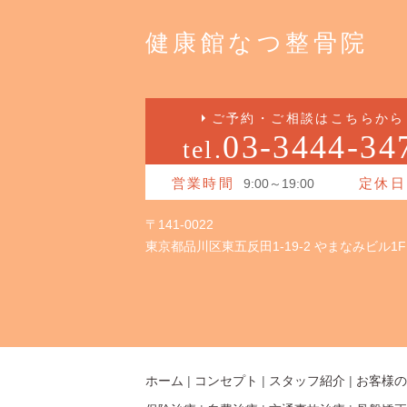
健康館なつ整骨院
ご予約・ご相談はこちらから
03-3444-34
tel.
営業時間
9:00～19:00
定休日
〒141-0022
東京都品川区東五反田1-19-2 やまなみビル1F
ホーム
|
コンセプト
|
スタッフ紹介
|
お客様の