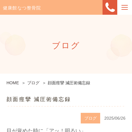
健康館なつ整骨院
ブログ
HOME
ブログ
顔面痙攣 減圧術備忘録
顔面痙攣 減圧術備忘録
ブログ
2025/06/26
目が覚めた時に「アッ！明るい」