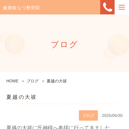
健康館なつ整骨院
ブログ
HOME
ブログ
夏越の大祓
夏越の大祓
ブログ
2025/06/30
夏越の大祓に氏神様へ参拝に行ってきました