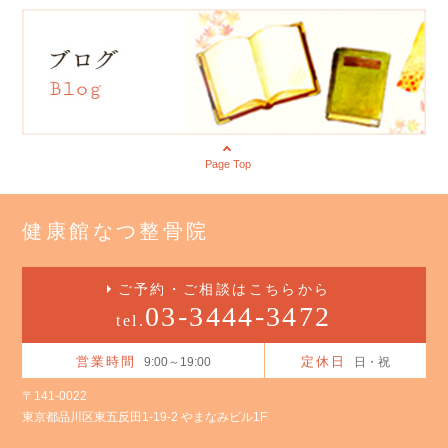
Page Top
健康館なつ整骨院
ご予約・ご相談はこちらから
03-3444-3472
tel.
営業時間
定休日
9:00～19:00
日・祝
〒141-0022
東京都品川区東五反田1-19-2 やまなみビル1F