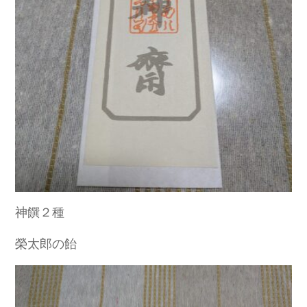
神饌２種
榮太郎の飴